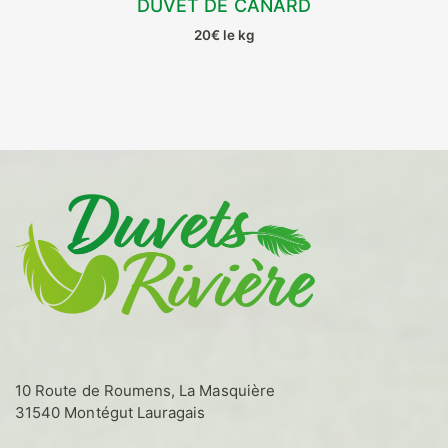
DUVET DE CANARD
CHOIX DES OPTIONS
20€ le kg
Ce
produit
a
plusieurs
variations.
Les
options
peuvent
être
choisies
sur
la
page
du
produit
10 Route de Roumens, La Masquière
31540 Montégut Lauragais