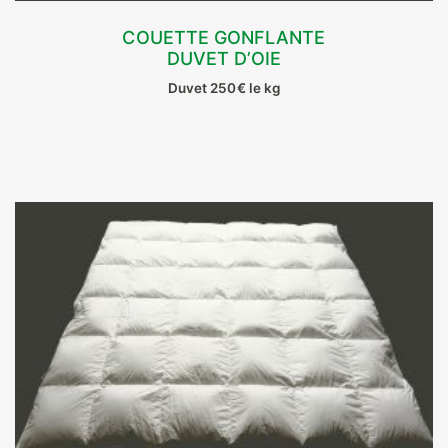
COUETTE GONFLANTE
DUVET D’OIE
CHOIX DES OPTIONS
Duvet 250€ le kg
Ce
produit
a
plusieurs
variations.
Les
options
peuvent
être
choisies
sur
la
page
du
produit