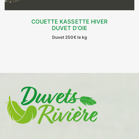
COUETTE KASSETTE HIVER
DUVET D’OIE
CHOIX DES OPTIONS
Duvet 250€ le kg
Ce
produit
a
plusieurs
variations.
Les
options
peuvent
être
choisies
sur
la
page
du
produit