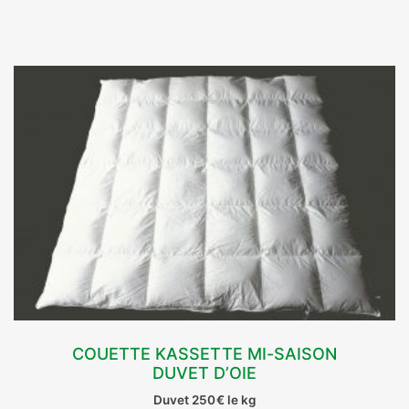
a
plusieurs
variations.
Les
options
peuvent
être
choisies
sur
la
page
du
produit
COUETTE KASSETTE MI-SAISON
DUVET D’OIE
CHOIX DES OPTIONS
Duvet 250€ le kg