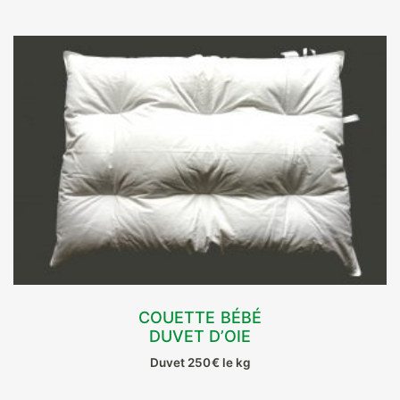
COUETTE BÉBÉ
DUVET D’OIE
CHOIX DES OPTIONS
Duvet 250€ le kg
Ce
produit