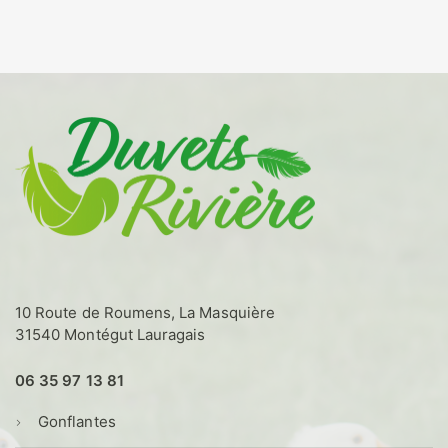
a
plusieurs
variations.
Les
options
peuvent
être
choisies
sur
la
page
du
produit
10 Route de Roumens, La Masquière
31540 Montégut Lauragais
06 35 97 13 81
Gonflantes