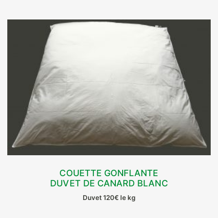
COUETTE GONFLANTE
DUVET DE CANARD BLANC
CHOIX DES OPTIONS
Duvet 120€ le kg
Ce
produit