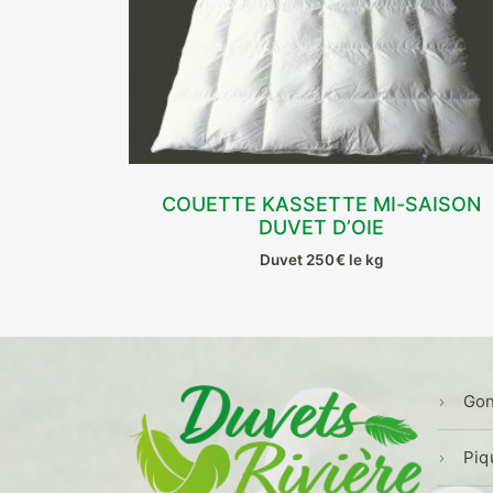
COUETTE KASSETTE MI-SAISON
DUVET D’OIE
CHOIX DES OPTIONS
Duvet 250€ le kg
Ce
produit
a
plusieurs
variations.
Gon
Les
options
peuvent
Piq
être