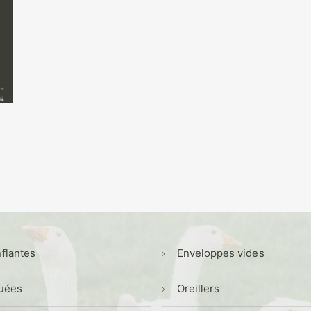
flantes
Enveloppes vides
uées
Oreillers