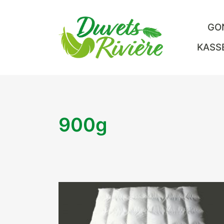
GO
KASS
900g