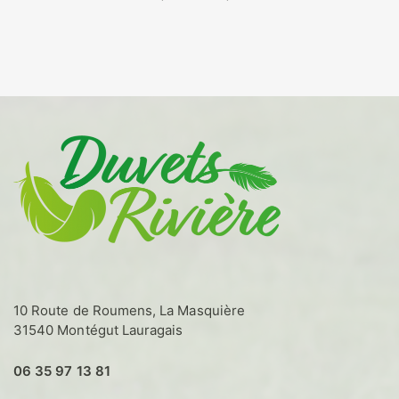
Ce
de
prix :
produit
80,00€
a
à
plusieurs
170,00€
variations.
Les
options
peuvent
être
choisies
sur
la
page
du
produit
10 Route de Roumens, La Masquière
31540 Montégut Lauragais
06 35 97 13 81