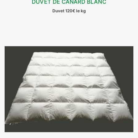
DUVET DE CANARD BLANC
CHOIX DES OPTIONS
Duvet 120€ le kg
Ce
produit
a
plusieurs
variations.
Les
options
peuvent
être
choisies
sur
la
page
du
produit