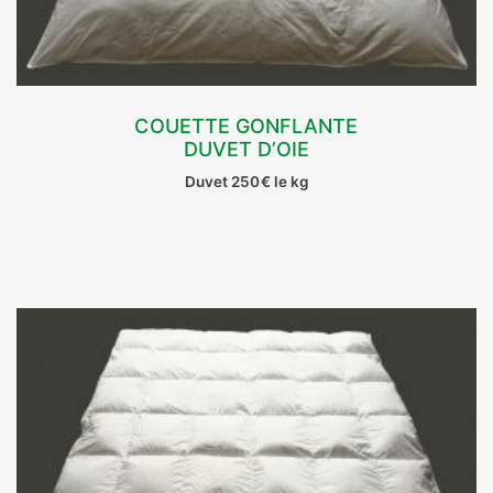
produit
COUETTE GONFLANTE
DUVET D’OIE
CHOIX DES OPTIONS
Duvet 250€ le kg
Ce
produit
a
plusieurs
variations.
Les
options
peuvent
être
choisies
sur
la