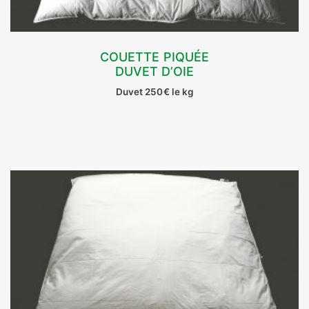
COUETTE PIQUÉE
DUVET D’OIE
CHOIX DES OPTIONS
Duvet 250€ le kg
Ce
produit
a
plusieurs
variations.
Les
options
peuvent
être
choisies
sur
la
page
du