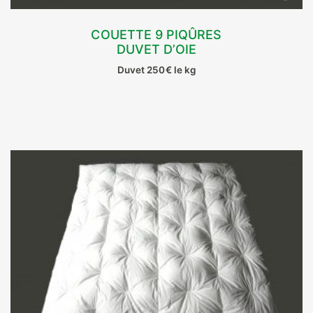
COUETTE 9 PIQÛRES
DUVET D’OIE
CHOIX DES OPTIONS
Duvet 250€ le kg
Ce
produit
a
plusieurs
variations.
Les
options
peuvent
être
choisies
sur
la
page
du
produit