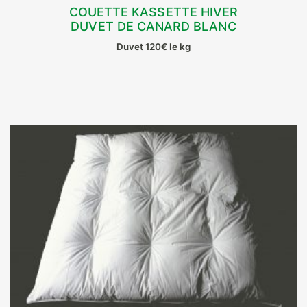
COUETTE KASSETTE HIVER
DUVET DE CANARD BLANC
CHOIX DES OPTIONS
Duvet 120€ le kg
Ce
produit
a
plusieurs
variations.
Les
options
peuvent
être
choisies
sur
la
page
du
produit