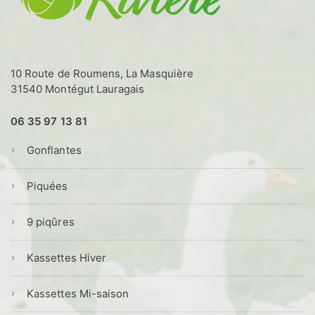
la
page
du
produit
10 Route de Roumens, La Masquière
31540 Montégut Lauragais
06 35 97 13 81
Gonflantes
Piquées
9 piqûres
Kassettes Hiver
Kassettes Mi-saison