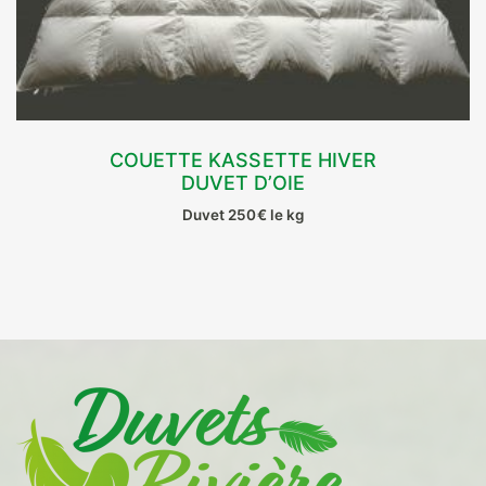
page
du
produit
COUETTE KASSETTE HIVER
DUVET D’OIE
CHOIX DES OPTIONS
Duvet 250€ le kg
Ce
produit
a
plusieurs
variations.
Les
options
peuvent
être
choisies
sur