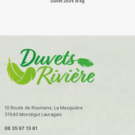
Duvet 250€ le kg
Ce
produit
a
plusieurs
variations.
Les
options
peuvent
être
choisies
sur
la
page
du
produit
10 Route de Roumens, La Masquière
31540 Montégut Lauragais
06 35 97 13 81