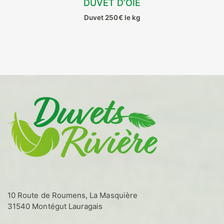
DUVET D’OIE
CHOIX DES OPTIONS
Duvet 250€ le kg
Ce
produit
a
plusieurs
variations.
Les
options
peuvent
être
choisies
sur
la
page
du
produit
10 Route de Roumens, La Masquière
31540 Montégut Lauragais