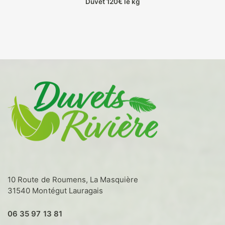
Duvet 120€ le kg
Ce
produit
a
plusieurs
variations.
Les
options
peuvent
être
choisies
sur
la
page
du
produit
10 Route de Roumens, La Masquière
31540 Montégut Lauragais
06 35 97 13 81