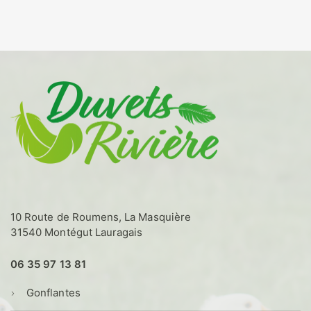
a
plusieurs
variations.
Les
options
peuvent
être
choisies
sur
la
page
du
produit
10 Route de Roumens, La Masquière
31540 Montégut Lauragais
06 35 97 13 81
Gonflantes