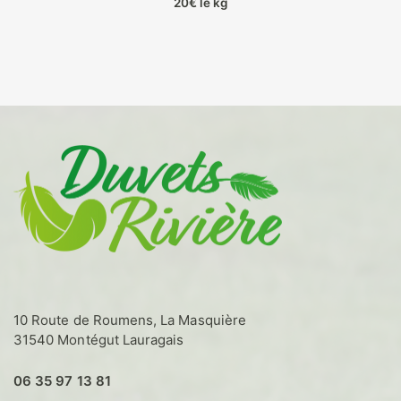
20€ le kg
Ce
produit
a
plusieurs
variations.
Les
options
peuvent
être
choisies
sur
la
page
du
produit
10 Route de Roumens, La Masquière
31540 Montégut Lauragais
06 35 97 13 81