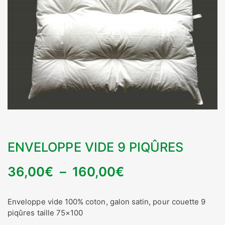
ENVELOPPE VIDE 9 PIQÛRES
Plage
36,00
€
–
160,00
€
de
Enveloppe vide 100% coton, galon satin, pour couette 9
prix :
piqûres taille 75×100