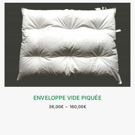
ENVELOPPE VIDE PIQUÉE
CHOIX DES OPTIONS
Plage
36,00
€
–
160,00
€
Ce
de
prix :
produit
36,00€
a
à
plusieurs