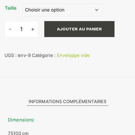
36,00€
Taille
à
160,00€
AJOUTER AU PANIER
quantité
de
Enveloppe
vide
UGS :
env-9
Catégorie :
Enveloppe vide
9
piqûres
INFORMATIONS COMPLÉMENTAIRES
Dimensions
75100 cm