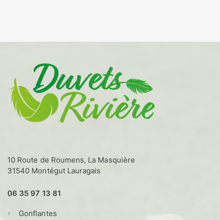
a
à
plusieurs
125,00€
variations.
Les
options
peuvent
être
choisies
sur
la
page
du
produit
10 Route de Roumens, La Masquière
31540 Montégut Lauragais
06 35 97 13 81
Gonflantes