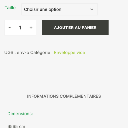
13,00€
Taille
à
25,00€
AJOUTER AU PANIER
quantité
de
Enveloppe
vide
UGS :
env-o
Catégorie :
Enveloppe vide
Oreiller
INFORMATIONS COMPLÉMENTAIRES
Dimensions
6565 cm