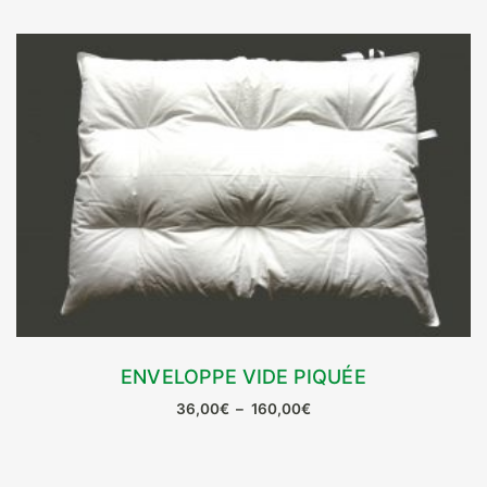
ENVELOPPE VIDE PIQUÉE
CHOIX DES OPTIONS
Plage
36,00
€
–
160,00
€
Ce
de
prix :
produit
36,00€
a