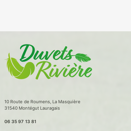
prix :
produit
36,00€
a
à
plusieurs
160,00€
variations.
Les
options
peuvent
être
choisies
sur
la
page
du
produit
10 Route de Roumens, La Masquière
31540 Montégut Lauragais
06 35 97 13 81