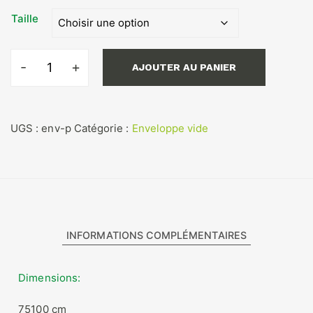
36,00€
Taille
à
160,00€
AJOUTER AU PANIER
quantité
de
Enveloppe
vide
UGS :
env-p
Catégorie :
Enveloppe vide
Piquée
INFORMATIONS COMPLÉMENTAIRES
Dimensions
75100 cm