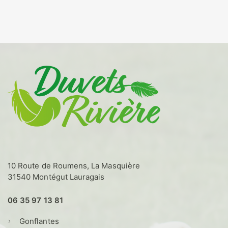
a
à
plusieurs
16,00€
variations.
Les
options
peuvent
être
choisies
sur
la
page
du
produit
10 Route de Roumens, La Masquière
31540 Montégut Lauragais
06 35 97 13 81
Gonflantes