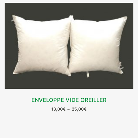
ENVELOPPE VIDE OREILLER
CHOIX DES OPTIONS
Plage
13,00
€
–
25,00
€
Ce
de
prix :
produit
13,00€
a
à
plusieurs