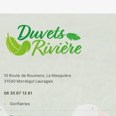
a
à
plusieurs
25,00€
variations.
Les
options
peuvent
être
choisies
sur
la
page
du
produit
10 Route de Roumens, La Masquière
31540 Montégut Lauragais
06 35 97 13 81
Gonflantes