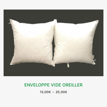
ENVELOPPE VIDE OREILLER
CHOIX DES OPTIONS
Plage
13,00
€
–
25,00
€
Ce
de
prix :
produit
13,00€